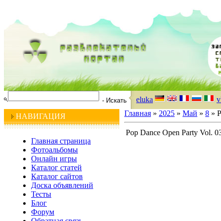
eluka
v
Главная
»
2025
»
Май
»
8
» P
НАВИГАЦИЯ
Pop Dance Open Party Vol. 0
Главная страница
Фотоальбомы
Онлайн игры
Каталог статей
Каталог сайтов
Доска объявлений
Тесты
Блог
Форум
Обратная связь