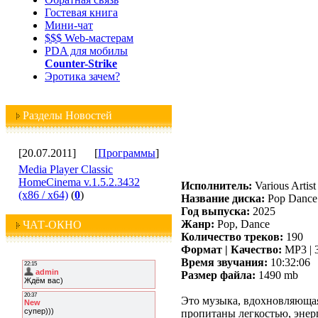
Гостевая книга
Мини-чат
$$$ Web-мастерам
PDA для мобилы
Counter-Strike
Эротика зачем?
Разделы Новостей
[20.07.2011]
[
Программы
]
Media Player Classic
HomeCinema v.1.5.2.3432
Исполнитель:
Various Artist
(x86 / x64)
(
0
)
Название диска:
Pop Dance 
Год выпуска:
2025
Жанр:
Pop, Dance
ЧАТ-ОКНО
Количество треков:
190
Формат | Качество:
MP3 | 
Время звучания:
10:32:06
Размер файла:
1490 mb
Это музыка, вдохновляющая
пропитаны легкостью, энерг