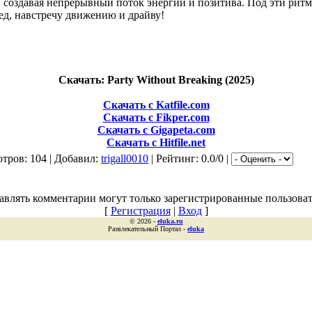
, создавая непрерывный поток энергии и позитива. Под эти ри
ед, навстречу движению и драйву!
Скачать: Party Without Breaking (2025)
Скачать с Katfile.com
Скачать с Fikper.com
Скачать с Gigapeta.com
Скачать с Hitfile.net
тров: 104 | Добавил:
trigall0010
| Рейтинг: 0.0/0 |
авлять комментарии могут только зарегистрированные пользоват
[
Регистрация
|
Вход
]
© 2026 -
eluka.ru
Развлекательный Портал -
eluka