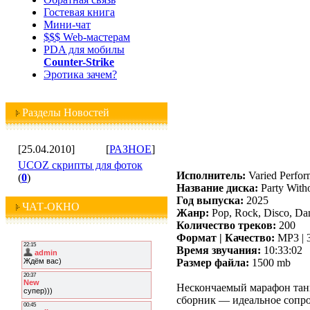
Гостевая книга
Мини-чат
$$$ Web-мастерам
PDA для мобилы
Counter-Strike
Эротика зачем?
Разделы Новостей
[25.04.2010]
[
РАЗНОЕ
]
UCOZ скрипты для фоток
Исполнитель:
Varied Perfor
(
0
)
Название диска:
Party With
Год выпуска:
2025
ЧАТ-ОКНО
Жанр:
Pop, Rock, Disco, Da
Количество треков:
200
Формат | Качество:
MP3 | 
Время звучания:
10:33:02
Размер файла:
1500 mb
Нескончаемый марафон танц
сборник — идеальное сопров