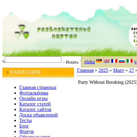
eluka
v
Главная
»
2025
»
Март
»
27
»
НАВИГАЦИЯ
Party Without Breaking (2025
Главная страница
Фотоальбомы
Онлайн игры
Каталог статей
Каталог сайтов
Доска объявлений
Тесты
Блог
Форум
Обратная связь