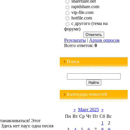
shareflare.net
rapidshare.com
vip-file.com
hotfile.com
с другого (тема на
форуме)
Результаты
|
Архив опросов
Всего ответов:
0
Поиск
Календарь новостей
«
Март 2025
»
Пн
Вт
Ср
Чт
Пт
Сб
Вс
танавливаться! Этот
1
2
десь нет пауз: одна песня
3
4
5
6
7
8
9