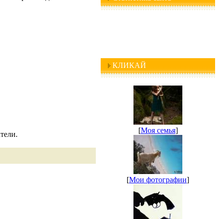
КЛИКАЙ
[
Моя семья
]
тели.
[
Мои фотографии
]