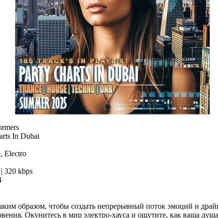
ormers
rts In Dubai
 Electro
| 320 kbps
4
ким образом, чтобы создать непрерывный поток эмоций и драйв
вения. Окунитесь в мир электро-хауса и ощутите, как ваша душа