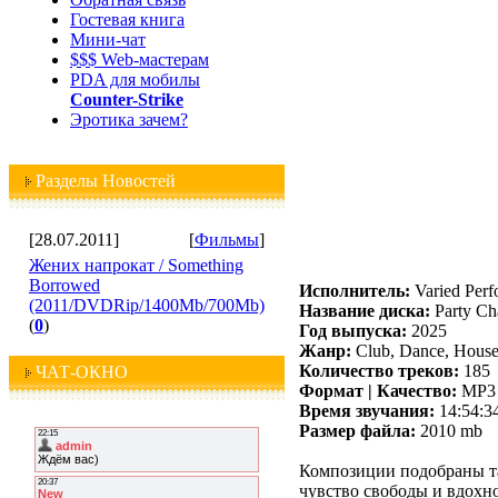
Гостевая книга
Мини-чат
$$$ Web-мастерам
PDA для мобилы
Counter-Strike
Эротика зачем?
Разделы Новостей
[28.07.2011]
[
Фильмы
]
Жених напрокат / Something
Borrowed
Исполнитель:
Varied Perf
(2011/DVDRip/1400Mb/700Mb)
Название диска:
Party Cha
(
0
)
Год выпуска:
2025
Жанр:
Club, Dance, House,
Количество треков:
185
ЧАТ-ОКНО
Формат | Качество:
MP3 
Время звучания:
14:54:3
Размер файла:
2010 mb
Композиции подобраны та
чувство свободы и вдохно