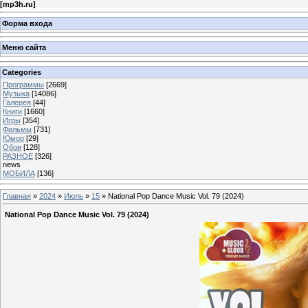
[
mp3h.ru
]
Форма входа
Меню сайта
Categories
Программы
[2669]
Музыка
[14086]
Галерея
[44]
Книги
[1660]
Игры
[354]
Фильмы
[731]
Юмор
[29]
Обои
[128]
РАЗНОЕ
[326]
news
МОБИЛА
[136]
Главная
»
2024
»
Июль
»
15
» National Pop Dance Music Vol. 79 (2024)
National Pop Dance Music Vol. 79 (2024)