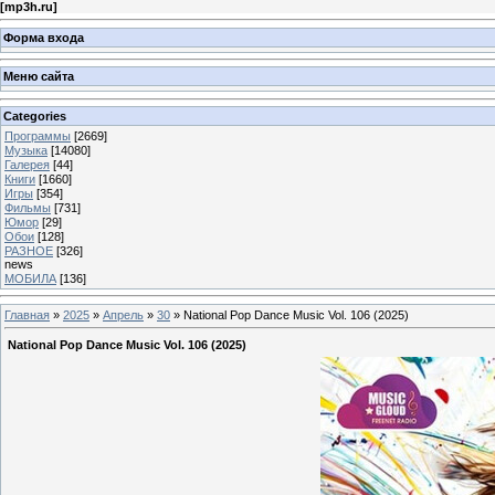
[
mp3h.ru
]
Форма входа
Меню сайта
Categories
Программы
[2669]
Музыка
[14080]
Галерея
[44]
Книги
[1660]
Игры
[354]
Фильмы
[731]
Юмор
[29]
Обои
[128]
РАЗНОЕ
[326]
news
МОБИЛА
[136]
Главная
»
2025
»
Апрель
»
30
» National Pop Dance Music Vol. 106 (2025)
National Pop Dance Music Vol. 106 (2025)