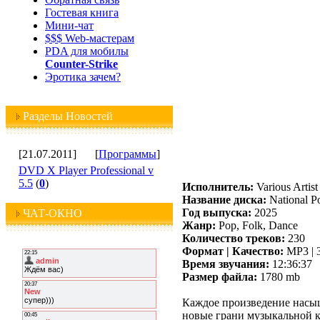
Гостевая книга
Мини-чат
$$$ Web-мастерам
PDA для мобилы
Counter-Strike
Эротика зачем?
Разделы Новостей
[21.07.2011]
[
Программы
]
DVD X Player Professional v
5.5
(
0
)
Исполнитель:
Various Artist
Название диска:
National P
Год выпуска:
2025
ЧАТ-ОКНО
Жанр:
Pop, Folk, Dance
Количество треков:
230
Формат | Качество:
MP3 | 
Время звучания:
12:36:37
Размер файла:
1780 mb
Каждое произведение насыщ
новые грани музыкальной к