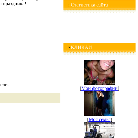
о праздника!
Статистика сайта
КЛИКАЙ
ели.
[
Мои фотографии
]
[
Моя семья
]