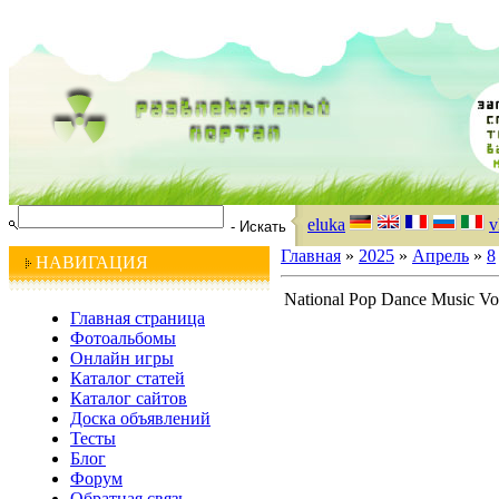
eluka
v
Главная
»
2025
»
Апрель
»
8
НАВИГАЦИЯ
National Pop Dance Music Vol
Главная страница
Фотоальбомы
Онлайн игры
Каталог статей
Каталог сайтов
Доска объявлений
Тесты
Блог
Форум
Обратная связь