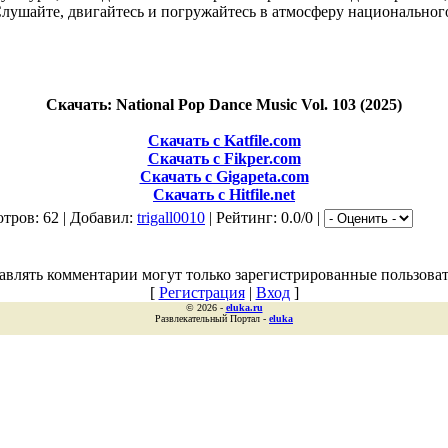
лушайте, двигайтесь и погружайтесь в атмосферу национальног
Скачать: National Pop Dance Music Vol. 103 (2025)
Скачать с Katfile.com
Скачать с Fikper.com
Скачать с Gigapeta.com
Скачать с Hitfile.net
тров: 62 | Добавил:
trigall0010
| Рейтинг: 0.0/0 |
авлять комментарии могут только зарегистрированные пользоват
[
Регистрация
|
Вход
]
© 2026 -
eluka.ru
Развлекательный Портал -
eluka