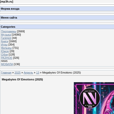
[
mp3h.ru
]
Форма входа
Меню сайта
Categories
Программы
[2669]
Музыка
[14080]
Галерея
[44]
Книги
[1660]
Игры
[354]
Фильмы
[731]
Юмор
[29]
Обои
[128]
РАЗНОЕ
[326]
news
МОБИЛА
[136]
Главная
»
2025
»
Апрель
»
13
» Megabytes Of Emotions (2025)
Megabytes Of Emotions (2025)