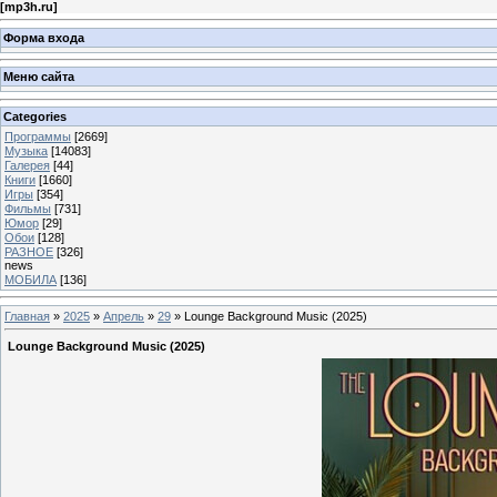
[
mp3h.ru
]
Форма входа
Меню сайта
Categories
Программы
[2669]
Музыка
[14083]
Галерея
[44]
Книги
[1660]
Игры
[354]
Фильмы
[731]
Юмор
[29]
Обои
[128]
РАЗНОЕ
[326]
news
МОБИЛА
[136]
Главная
»
2025
»
Апрель
»
29
» Lounge Background Music (2025)
Lounge Background Music (2025)