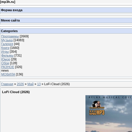
[
mp3h.ru
]
Форма входа
Меню сайта
Categories
Программы
[2669]
Музыка
[14083]
Галерея
[44]
Книги
[1660]
Игры
[354]
Фильмы
[731]
Юмор
[29]
Обои
[128]
РАЗНОЕ
[326]
news
МОБИЛА
[136]
Главная
»
2026
»
Май
»
13
» LoFi Cloud (2026)
LoFi Cloud (2026)