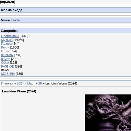
[
mp3h.ru
]
Форма входа
Меню сайта
Categories
Программы
[2669]
Музыка
[14080]
Галерея
[44]
Книги
[1660]
Игры
[354]
Фильмы
[731]
Юмор
[29]
Обои
[128]
РАЗНОЕ
[326]
news
МОБИЛА
[136]
Главная
»
2024
»
Март
»
28
» Lambton Worm (2024)
Lambton Worm (2024)