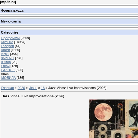
[
mp3h.ru
]
Форма входа
Меню сайта
Categories
Программы
[2669]
Музыка
[14084]
Галерея
[44]
Книги
[1660]
Игры
[354]
Фильмы
[731]
Юмор
[29]
Обои
[128]
РАЗНОЕ
[326]
news
МОБИЛА
[136]
Главная
»
2026
»
Июнь
»
18
» Jazz Vibes: Live Improvisations (2026)
Jazz Vibes: Live Improvisations (2026)