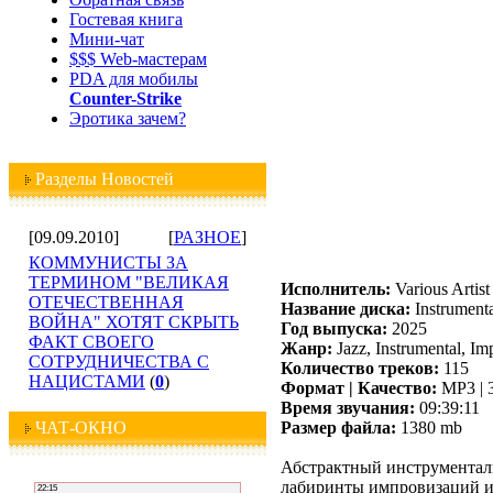
Гостевая книга
Мини-чат
$$$ Web-мастерам
PDA для мобилы
Counter-Strike
Эротика зачем?
Разделы Новостей
[09.09.2010]
[
РАЗНОЕ
]
КОММУНИСТЫ ЗА
ТЕРМИНОМ "ВЕЛИКАЯ
Исполнитель:
Various Artist
ОТЕЧЕСТВЕННАЯ
Название диска:
Instrumenta
ВОЙНА" ХОТЯТ СКРЫТЬ
Год выпуска:
2025
ФАКТ СВОЕГО
Жанр:
Jazz, Instrumental, Im
СОТРУДНИЧЕСТВА С
Количество треков:
115
НАЦИСТАМИ
(
0
)
Формат | Качество:
MP3 | 
Время звучания:
09:39:11
ЧАТ-ОКНО
Размер файла:
1380 mb
Абстрактный инструменталь
лабиринты импровизаций и 