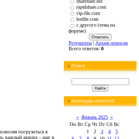
shareflare.net
rapidshare.com
vip-file.com
hotfile.com
с другого (тема на
форуме)
Результаты
|
Архив опросов
Всего ответов:
0
Поиск
Календарь новостей
«
Январь 2025
»
Пн
Вт
Ср
Чт
Пт
Сб
Вс
1
2
3
4
5
озволяя погрузиться в
ь, каждый аккорд – шаг в
6
7
8
9
10
11
12