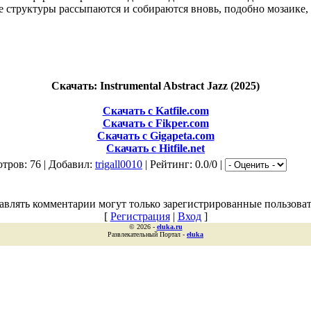
 структуры рассыпаются и собираются вновь, подобно мозаике,
Скачать: Instrumental Abstract Jazz (2025)
Скачать с Katfile.com
Скачать с Fikper.com
Скачать с Gigapeta.com
Скачать с Hitfile.net
тров: 76 | Добавил:
trigall0010
| Рейтинг: 0.0/0 |
авлять комментарии могут только зарегистрированные пользоват
[
Регистрация
|
Вход
]
© 2026 -
eluka.ru
Развлекательный Портал -
eluka