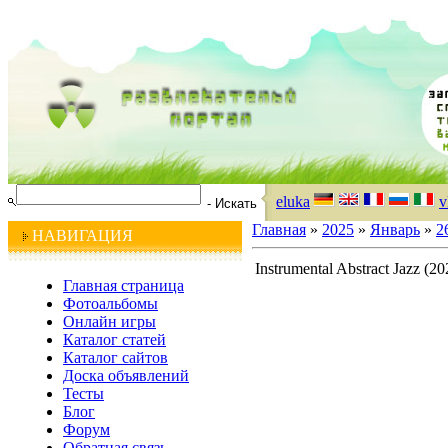
eluka
v
Главная
»
2025
»
Январь
»
2
НАВИГАЦИЯ
Instrumental Abstract Jazz (20
Главная страница
Фотоальбомы
Онлайн игры
Каталог статей
Каталог сайтов
Доска объявлений
Тесты
Блог
Форум
Обратная связь