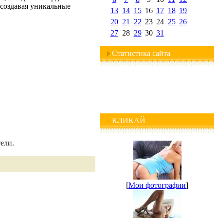
 создавая уникальные
13
14
15
16
17
18
19
20
21
22
23
24
25
26
27
28
29
30
31
Статистика сайта
КЛИКАЙ
ели.
[
Мои фотографии
]