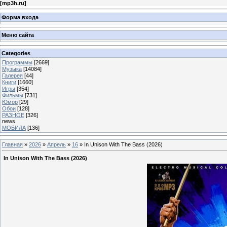
[
mp3h.ru
]
Форма входа
Меню сайта
Categories
Программы
[2669]
Музыка
[14084]
Галерея
[44]
Книги
[1660]
Игры
[354]
Фильмы
[731]
Юмор
[29]
Обои
[128]
РАЗНОЕ
[326]
news
МОБИЛА
[136]
Главная
»
2026
»
Апрель
»
16
» In Unison With The Bass (2026)
In Unison With The Bass (2026)