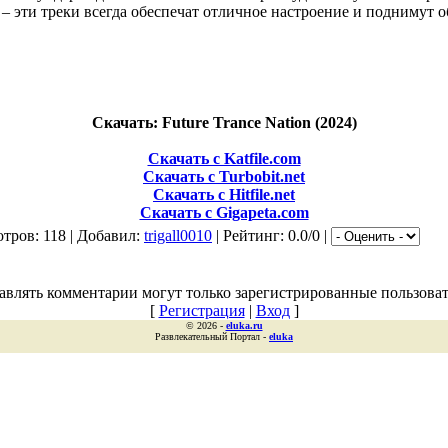
– эти треки всегда обеспечат отличное настроение и поднимут 
Скачать: Future Trance Nation (2024)
Скачать с Katfile.com
Скачать с Turbobit.net
Скачать с Hitfile.net
Скачать с Gigapeta.com
тров: 118 | Добавил:
trigall0010
| Рейтинг: 0.0/0 |
авлять комментарии могут только зарегистрированные пользоват
[
Регистрация
|
Вход
]
© 2026 -
eluka.ru
Развлекательный Портал -
eluka