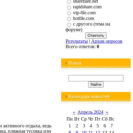
shareflare.net
rapidshare.com
vip-file.com
hotfile.com
с другого (тема на
форуме)
Результаты
|
Архив опросов
Всего ответов:
0
Поиск
Календарь новостей
«
Апрель 2024
»
Пн
Вт
Ср
Чт
Пт
Сб
Вс
 активного отдыха, ведь
1
2
3
4
5
6
7
нка, пляжная тусовка или
8
9
10
11
12
13
14