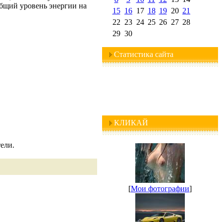
общий уровень энергии на
15
16
17
18
19
20
21
22
23
24
25
26
27
28
29
30
Статистика сайта
КЛИКАЙ
ели.
[
Мои фотографии
]