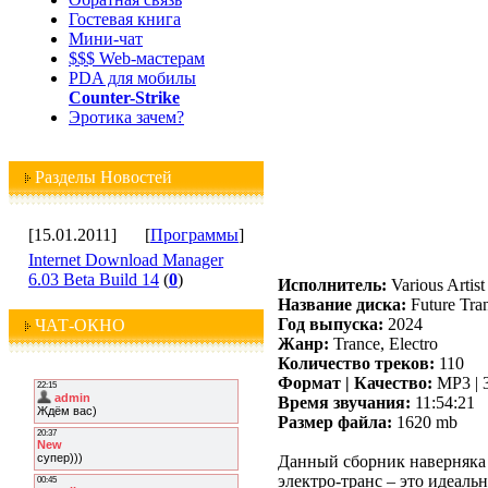
Гостевая книга
Мини-чат
$$$ Web-мастерам
PDA для мобилы
Counter-Strike
Эротика зачем?
Разделы Новостей
[15.01.2011]
[
Программы
]
Internet Download Manager
6.03 Beta Build 14
(
0
)
Исполнитель:
Various Artist
Название диска:
Future Tra
Год выпуска:
2024
ЧАТ-ОКНО
Жанр:
Trance, Electro
Количество треков:
110
Формат | Качество:
MP3 | 
Время звучания:
11:54:21
Размер файла:
1620 mb
Данный сборник наверняка 
электро-транс – это идеаль