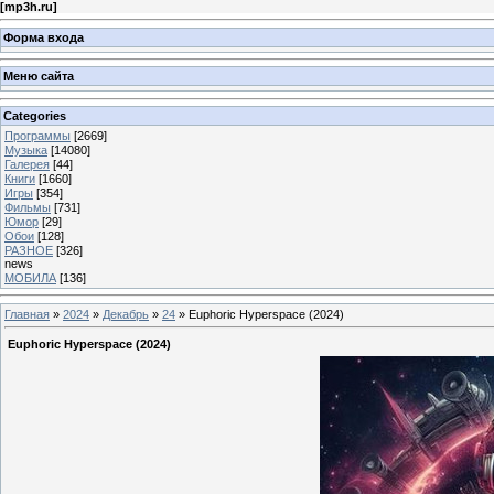
[
mp3h.ru
]
Форма входа
Меню сайта
Categories
Программы
[2669]
Музыка
[14080]
Галерея
[44]
Книги
[1660]
Игры
[354]
Фильмы
[731]
Юмор
[29]
Обои
[128]
РАЗНОЕ
[326]
news
МОБИЛА
[136]
Главная
»
2024
»
Декабрь
»
24
» Euphoric Hyperspace (2024)
Euphoric Hyperspace (2024)