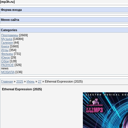
[
mp3h.ru
]
Форма входа
Меню сайта
Categories
Программы
[2669]
Музыка
[14084]
Галерея
[44]
Книги
[1660]
Игры
[354]
Фильмы
[731]
Юмор
[29]
Обои
[128]
РАЗНОЕ
[326]
news
МОБИЛА
[136]
Главная
»
2025
»
Июнь
»
27
» Ethereal Expression (2025)
Ethereal Expression (2025)