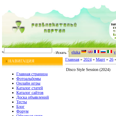
eluka
v
Главная
»
2024
»
Март
»
26
»
НАВИГАЦИЯ
Disco Style Session (2024)
Главная страница
Фотоальбомы
Онлайн игры
Каталог статей
Каталог сайтов
Доска объявлений
Тесты
Блог
Форум
Обратная связь