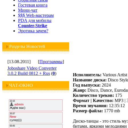
Гостевая книга
Мини-чат
$$$ Web-мастерам
PDA для мобилы
Counter-Strike
Эротика зачем?
Разделы Новостей
[13.08.2011]
[
Программы
]
Joboshare Video Converter
3.0.2 Build 0812 + Rus
(
0
)
Исполнитель:
Various Artist
Название диска:
Disco Style
Год выпуска:
2024
ЧАТ-ОКНО
Жанр:
Disco, Dance, Euroda
Количество треков:
175
Формат | Качество:
MP3 | 
Время звучания:
12:35:12
Размер файла:
1770 mb
Диско-танцы - это стиль му
битами, яркими мелодиями 