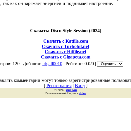
 так как он заряжает энергией и поднимает настроение.
Скачать: Disco Style Session (2024)
Скачать с Katfile.com
Скачать с Turbobit.net
Скачать с Hitfile.net
Скачать с Gigapeta.com
тров: 120 | Добавил:
trigall0010
| Рейтинг: 0.0/0 |
авлять комментарии могут только зарегистрированные пользоват
[
Регистрация
|
Вход
]
© 2026 -
eluka.ru
Развлекательный Портал -
eluka