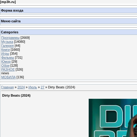
[
mp3h.ru
]
Форма входа
Меню сайта
Categories
Программы
[2669]
Музыка
[14080]
Галерея
[44]
Книги
[1660]
Игры
[354]
Фильмы
[731]
Юмор
[29]
Обои
[128]
РАЗНОЕ
[326]
news
МОБИЛА
[136]
Главная
»
2024
»
Июль
»
27
» Dirty Beats (2024)
Dirty Beats (2024)