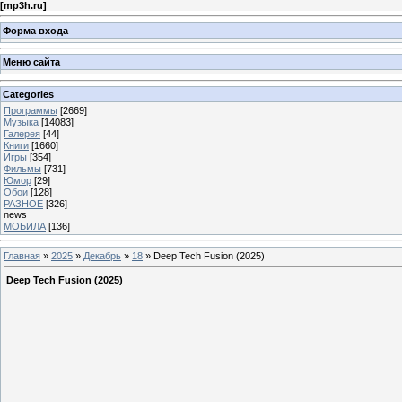
[
mp3h.ru
]
Форма входа
Меню сайта
Categories
Программы
[2669]
Музыка
[14083]
Галерея
[44]
Книги
[1660]
Игры
[354]
Фильмы
[731]
Юмор
[29]
Обои
[128]
РАЗНОЕ
[326]
news
МОБИЛА
[136]
Главная
»
2025
»
Декабрь
»
18
» Deep Tech Fusion (2025)
Deep Tech Fusion (2025)