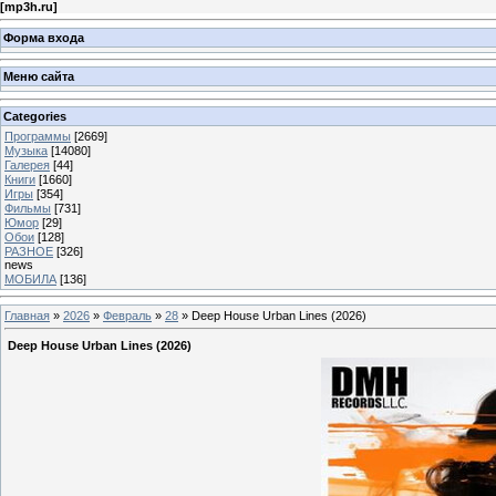
[
mp3h.ru
]
Форма входа
Меню сайта
Categories
Программы
[2669]
Музыка
[14080]
Галерея
[44]
Книги
[1660]
Игры
[354]
Фильмы
[731]
Юмор
[29]
Обои
[128]
РАЗНОЕ
[326]
news
МОБИЛА
[136]
Главная
»
2026
»
Февраль
»
28
» Deep House Urban Lines (2026)
Deep House Urban Lines (2026)