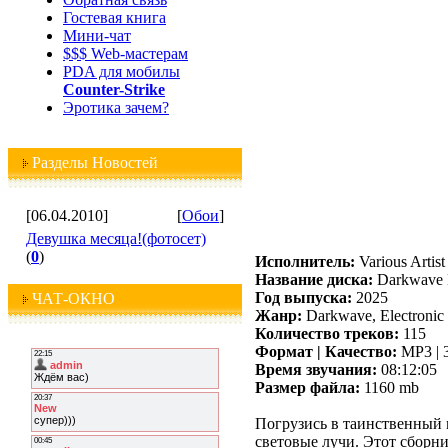
Гостевая книга
Мини-чат
$$$ Web-мастерам
PDA для мобилы
Counter-Strike
Эротика зачем?
Разделы Новостей
[06.04.2010]
[
Обои
]
Девушка месяца!(фотосет)
(
0
)
Исполнитель:
Various Artist
Название диска:
Darkwave E
Год выпуска:
2025
ЧАТ-ОКНО
Жанр:
Darkwave, Electronic
Количество треков:
115
Формат | Качество:
MP3 | 
Время звучания:
08:12:05
Размер файла:
1160 mb
Погрузись в таинственный 
световые лучи. Этот сборн