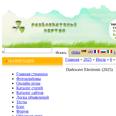
eluka
v
Главная
»
2025
»
Июль
»
6
» 
НАВИГАЦИЯ
Darkwave Electronic (2025)
Главная страница
Фотоальбомы
Онлайн игры
Каталог статей
Каталог сайтов
Доска объявлений
Тесты
Блог
Форум
Обратная связь