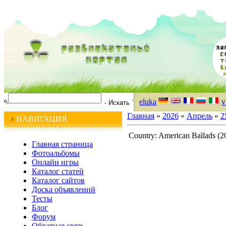
eluka
v
Главная
»
2026
»
Апрель
»
2
НАВИГАЦИЯ
Country: American Ballads (2
Главная страница
Фотоальбомы
Онлайн игры
Каталог статей
Каталог сайтов
Доска объявлений
Тесты
Блог
Форум
Обратная связь