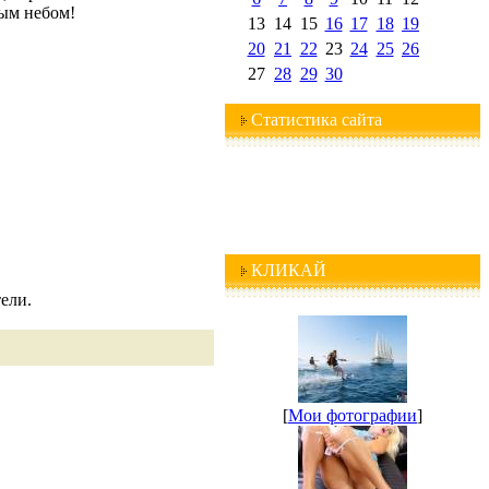
тым небом!
13
14
15
16
17
18
19
20
21
22
23
24
25
26
27
28
29
30
Статистика сайта
КЛИКАЙ
ели.
[
Мои фотографии
]