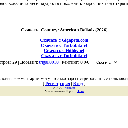
голос вокалиста несёт мудрость поколений, выросших под откры
Скачать: Country: American Ballads (2026)
Скачать с Gigapeta.com
Скачать с Turbobit.net
Скачать с Hitfile.net
Скачать с Torbobit.net
тров: 29 | Добавил:
trigall0010
| Рейтинг: 0.0/0 |
авлять комментарии могут только зарегистрированные пользоват
[
Регистрация
|
Вход
]
© 2026 -
eluka.ru
Развлекательный Портал -
eluka