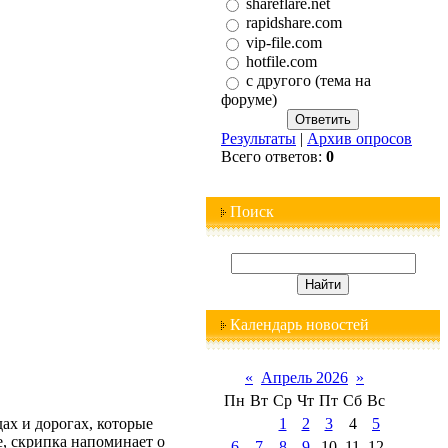
shareflare.net
rapidshare.com
vip-file.com
hotfile.com
с другого (тема на
форуме)
Результаты
|
Архив опросов
Всего ответов:
0
Поиск
Календарь новостей
«
Апрель 2026
»
Пн
Вт
Ср
Чт
Пт
Сб
Вс
ах и дорогах, которые
1
2
3
4
5
е, скрипка напоминает о
6
7
8
9
10
11
12