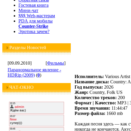
Гостевая книга
Мини-чат
$$$ Web-мастерам
PDA для мобилы
Counter-Strike
Эротика зачем?
Разделы Новостей
[09.09.2010]
[
Фильмы
]
Паранормальное явление -
HDRip (2009)
(
0
)
Исполнитель:
Various Artist
Название диска:
Country: A
Год выпуска:
2026
ЧАТ-ОКНО
Жанр:
Country, Folk US
Количество треков:
200
Формат | Качество:
MP3 | 
Время звучания:
11:44:47
Размер файла:
1660 mb
Каждая песня здесь — как с
никогда не кончаются. Акус