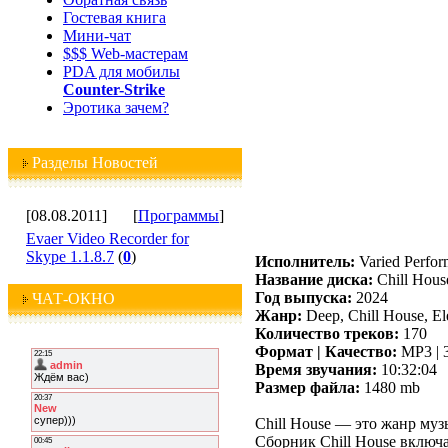
Гостевая книга
Мини-чат
$$$ Web-мастерам
PDA для мобилы
Counter-Strike
Эротика зачем?
Разделы Новостей
[08.08.2011]
[
Программы
]
Evaer Video Recorder for
Skype 1.1.8.7
(
0
)
Исполнитель:
Varied Perfor
Название диска:
Chill Hous
Год выпуска:
2024
ЧАТ-ОКНО
Жанр:
Deep, Chill House, El
Количество треков:
170
Формат | Качество:
MP3 | 
Время звучания:
10:32:04
Размер файла:
1480 mb
Chill House — это жанр му
Сборник Chill House включ