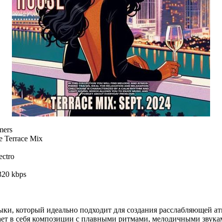
mers
e Terrace Mix
ectro
320 kbps
зыки, который идеально подходит для создания расслабляющей а
ает в себя композиции с плавными ритмами, мелодичными звука