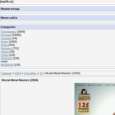
[
mp3h.ru
]
Форма входа
Меню сайта
Categories
Программы
[2669]
Музыка
[14080]
Галерея
[44]
Книги
[1660]
Игры
[354]
Фильмы
[731]
Юмор
[29]
Обои
[128]
РАЗНОЕ
[326]
news
МОБИЛА
[136]
Главная
»
2024
»
Сентябрь
»
10
» Brutal Metal Masters (2024)
Brutal Metal Masters (2024)