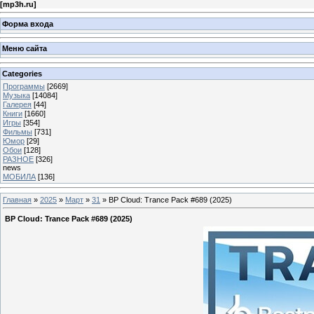
[
mp3h.ru
]
Форма входа
Меню сайта
Categories
Программы
[2669]
Музыка
[14084]
Галерея
[44]
Книги
[1660]
Игры
[354]
Фильмы
[731]
Юмор
[29]
Обои
[128]
РАЗНОЕ
[326]
news
МОБИЛА
[136]
Главная
»
2025
»
Март
»
31
» BP Cloud: Trance Pack #689 (2025)
BP Cloud: Trance Pack #689 (2025)