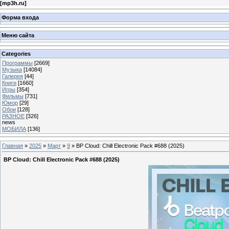
[
mp3h.ru
]
Форма входа
Меню сайта
Categories
Программы
[2669]
Музыка
[14084]
Галерея
[44]
Книги
[1660]
Игры
[354]
Фильмы
[731]
Юмор
[29]
Обои
[128]
РАЗНОЕ
[326]
news
МОБИЛА
[136]
Главная
»
2025
»
Март
»
9
» BP Cloud: Chill Electronic Pack #688 (2025)
BP Cloud: Chill Electronic Pack #688 (2025)