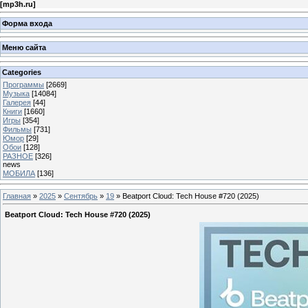
[
mp3h.ru
]
Форма входа
Меню сайта
Categories
Программы
[2669]
Музыка
[14084]
Галерея
[44]
Книги
[1660]
Игры
[354]
Фильмы
[731]
Юмор
[29]
Обои
[128]
РАЗНОЕ
[326]
news
МОБИЛА
[136]
Главная
»
2025
»
Сентябрь
»
19
» Beatport Cloud: Tech House #720 (2025)
Beatport Cloud: Tech House #720 (2025)