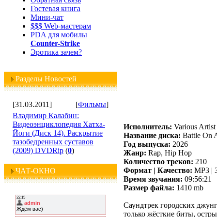
Гостевая книга
Мини-чат
$$$ Web-мастерам
PDA для мобилы
Counter-Strike
Эротика зачем?
Разделы Новостей
[31.03.2011]
[
Фильмы
]
Владимир Калабин:
Видеоэнциклопедия Хатха-
Исполнитель:
Various Artist
Йоги (Диск 14). Раскрытие
Название диска:
Battle On 
тазобедренных суставов
Год выпуска:
2026
(2009) DVDRip
(
0
)
Жанр:
Rap, Hip Hop
Количество треков:
210
Формат | Качество:
MP3 | 
ЧАТ-ОКНО
Время звучания:
09:56:21
Размер файла:
1410 mb
Саундтрек городских джунгл
только жёсткие биты, остры