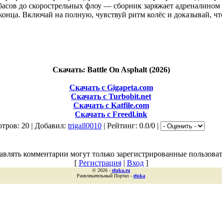
басов до скорострельных флоу — сборник заряжает адреналином 
о конца. Включай на полную, чувствуй ритм колёс и доказывай, чт
Скачать: Battle On Asphalt (2026)
Скачать с Gigapeta.com
Скачать с Turbobit.net
Скачать с Katfile.com
Скачать с Freedl.ink
тров: 20 | Добавил:
trigall0010
| Рейтинг: 0.0/0 |
авлять комментарии могут только зарегистрированные пользоват
[
Регистрация
|
Вход
]
© 2026 -
eluka.ru
Развлекательный Портал -
eluka