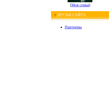
[
Моя семья
]
ДРУЗЬЯ САЙТА
Партнеры