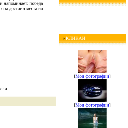
и напоминает: победа
о ты достоин места на
КЛИКАЙ
[
Мои фотографии
]
ели.
[
Мои фотографии
]