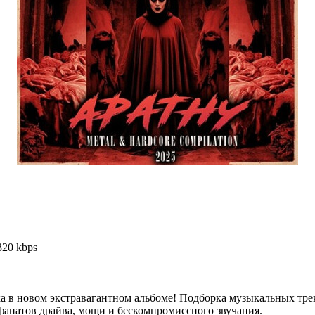
320 kbps
а в новом экстравагантном альбоме! Подборка музыкальных трек
 фанатов драйва, мощи и бескомпромиссного звучания.