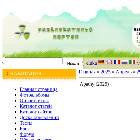
eluka
v
Главная
»
2025
»
Апрель
»
2
НАВИГАЦИЯ
Apathy (2025)
Главная страница
Фотоальбомы
Онлайн игры
Каталог статей
Каталог сайтов
Доска объявлений
Тесты
Блог
Форум
Обратная связь