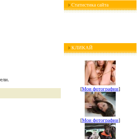
Статистика сайта
КЛИКАЙ
ели.
[
Мои фотографии
]
[
Мои фотографии
]