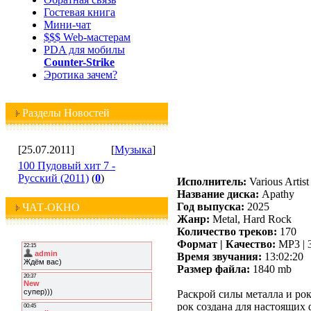
Гостевая книга
Мини-чат
$$$ Web-мастерам
PDA для мобилы
Counter-Strike
Эротика зачем?
Разделы Новостей
[25.07.2011]
[
Музыка
]
100 Пудовый хит 7 -
Русский (2011)
(
0
)
Исполнитель:
Various Artist
Название диска:
Apathy
Год выпуска:
2025
ЧАТ-ОКНО
Жанр:
Metal, Hard Rock
Количество треков:
170
Формат | Качество:
MP3 | 
Время звучания:
13:02:20
Размер файла:
1840 mb
Раскрой силы металла и рок
рок создана для настоящих