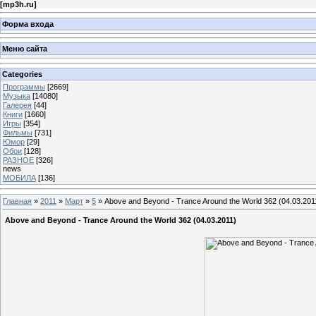
[
mp3h.ru
]
Форма входа
Меню сайта
Categories
Программы
[2669]
Музыка
[14080]
Галерея
[44]
Книги
[1660]
Игры
[354]
Фильмы
[731]
Юмор
[29]
Обои
[128]
РАЗНОЕ
[326]
news
МОБИЛА
[136]
Главная
»
2011
»
Март
»
5
» Above and Beyond - Trance Around the World 362 (04.03.201
Above and Beyond - Trance Around the World 362 (04.03.2011)