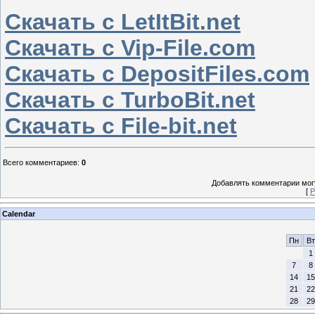
Скачать с LetItBit.net
Скачать с Vip-File.com
Скачать с DepositFiles.com
Скачать с TurboBit.net
Скачать с File-bit.net
Всего комментариев
:
0
Добавлять комментарии могу
[
Р
Calendar
Пн
Вт
1
7
8
14
15
21
22
28
29