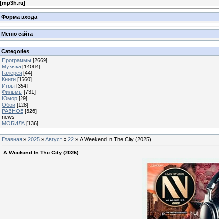
[
mp3h.ru
]
Форма входа
Меню сайта
Categories
Программы
[2669]
Музыка
[14084]
Галерея
[44]
Книги
[1660]
Игры
[354]
Фильмы
[731]
Юмор
[29]
Обои
[128]
РАЗНОЕ
[326]
news
МОБИЛА
[136]
Главная
»
2025
»
Август
»
22
» A Weekend In The City (2025)
A Weekend In The City (2025)