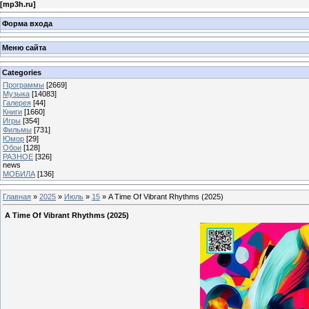
[
mp3h.ru
]
Форма входа
Меню сайта
Categories
Программы
[2669]
Музыка
[14083]
Галерея
[44]
Книги
[1660]
Игры
[354]
Фильмы
[731]
Юмор
[29]
Обои
[128]
РАЗНОЕ
[326]
news
МОБИЛА
[136]
Главная
»
2025
»
Июль
»
15
» A Time Of Vibrant Rhythms (2025)
A Time Of Vibrant Rhythms (2025)