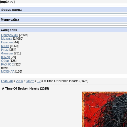
[
mp3h.ru
]
Форма входа
Меню сайта
Categories
Программы
[2669]
Музыка
[14080]
Галерея
[44]
Книги
[1660]
Игры
[354]
Фильмы
[731]
Юмор
[29]
Обои
[128]
РАЗНОЕ
[326]
news
МОБИЛА
[136]
Главная
»
2025
»
Март
»
12
» A Time Of Broken Hearts (2025)
A Time Of Broken Hearts (2025)