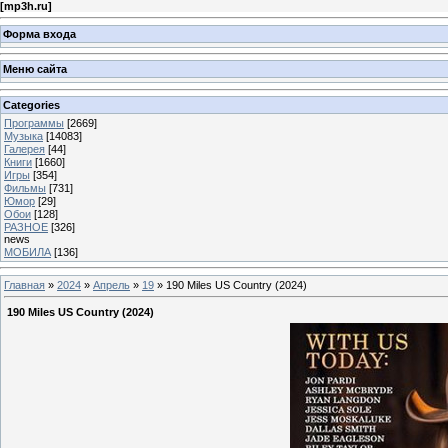
[
mp3h.ru
]
Форма входа
Меню сайта
Categories
Программы
[2669]
Музыка
[14083]
Галерея
[44]
Книги
[1660]
Игры
[354]
Фильмы
[731]
Юмор
[29]
Обои
[128]
РАЗНОЕ
[326]
news
МОБИЛА
[136]
Главная
»
2024
»
Апрель
»
19
» 190 Miles US Country (2024)
190 Miles US Country (2024)