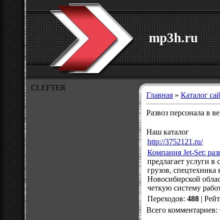
mp3h.ru
CLEFTER
Главная
»
Каталог са
Развоз персонала в в
Наш каталог
http://3752121.ru/
Компания Jet-Set: ра
предлагает услуги в
грузов, спецтехника
Новосибирской облас
четкую систему рабо
Переходов
:
488
|
Рей
Всего комментариев
: