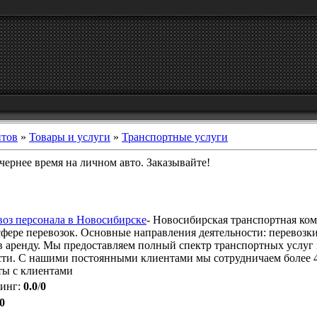
йтов
»
Товары и услуги
»
Транспортные услуги
ечернее время на личном авто. Заказывайте!
звоз персонала в Новосибирске
- Новосибирская транспортная комп
 сфере перевозок. Основные направления деятельности: перевозк
 в аренду. Мы предоставляем полный спектр транспортных услуг
ти. С нашими постоянными клиентами мы сотрудничаем более 4
ты с клиентами
тинг
:
0.0
/
0
0