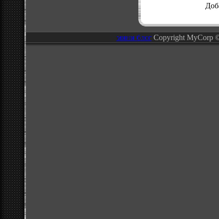
Доб
мини блог
Copyright MyCorp 