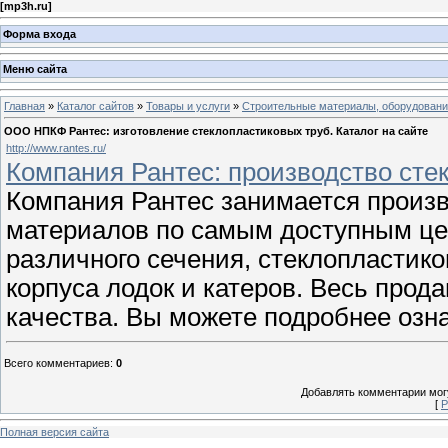
[
mp3h.ru
]
Форма входа
Меню сайта
Главная
»
Каталог сайтов
»
Товары и услуги
»
Строительные материалы, оборудован
ООО НПКФ Рантес: изготовление стеклопластиковых труб. Каталог на сайте
http://www.rantes.ru/
Компания Рантес: производство сте
Компания Рантес занимается произ
материалов по самым доступным це
различного сечения, стеклопластико
корпуса лодок и катеров. Весь про
качества. Вы можете подробнее озн
Всего комментариев
:
0
Добавлять комментарии могу
[
Р
Полная версия сайта