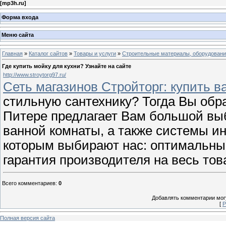
[
mp3h.ru
]
Форма входа
Меню сайта
Главная
»
Каталог сайтов
»
Товары и услуги
»
Строительные материалы, оборудован
Где купить мойку для кухни? Узнайте на сайте
http://www.stroytorg97.ru/
Сеть магазинов Стройторг: купить в
стильную сантехнику? Тогда Вы обра
Питере предлагает Вам большой выб
ванной комнаты, а также системы ин
которым выбирают нас: оптимальные
гарантия производителя на весь тов
Всего комментариев
:
0
Добавлять комментарии могу
[
Р
Полная версия сайта