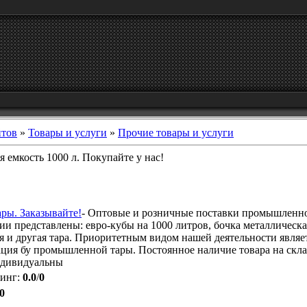
йтов
»
Товары и услуги
»
Прочие товары и услуги
ая емкость 1000 л. Покупайте у нас!
ары. Заказывайте!
- Оптовые и розничные поставки промышленной 
и представлены: евро-кубы на 1000 литров, бочка металлическа
я и другая тара. Приоритетным видом нашей деятельности являе
ция бу промышленной тары. Постоянное наличие товара на скла
ндивидуальны
тинг
:
0.0
/
0
0