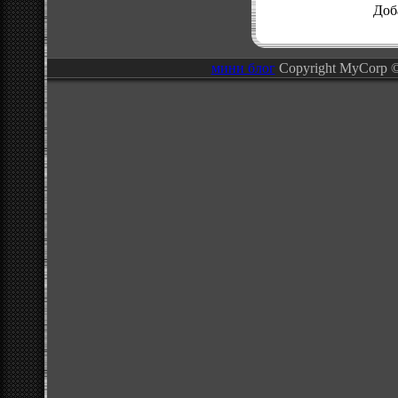
Доб
мини блог
Copyright MyCorp 