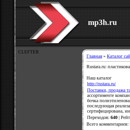
mp3h.ru
CLEFTER
Главная
»
Каталог са
Rustara.ru: пластиков
Наш каталог
http://rustara.ru/
Поставки, продажа т
ассортименте компани
бочка полиэтиленова
последующая реализа
сертифицирована, и
Переходов
:
640
|
Рей
Всего комментариев
: