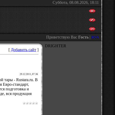
Суббота, 08.08.2026, 18:11
Приветствую Вас
Гость
|
RSS
DRIGHTER
[
Добавить сайт
]
29.12.2011, 07:36
тары - Rustara.ru. В
я Евро-стандарт,
тся подготовка и
де, вся продукция