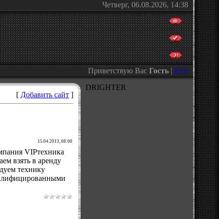
Четверг, 06.08.2026, 14:38
Приветствую Вас
Гость
|
RSS
DRIGHTER
[
Добавить сайт
]
15.04.2013, 08:00
мпания VIPтехника
ем взять в аренду
ндуем технику
квалифицированными