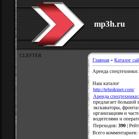
mp3h.ru
CLEFTER
Главная
»
Каталог са
Аренда спецтехники:
Наш каталог
http://tehnikinet.com/
Аренда спецтехники:
предлагает большой 
экскаваторы, фронта
организациям и част
водителями и операт
Переходов
:
390
|
Рей
Всего комментариев
: