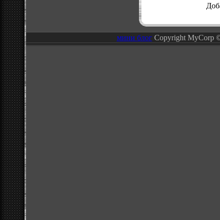
Доб
мини блог
Copyright MyCorp 