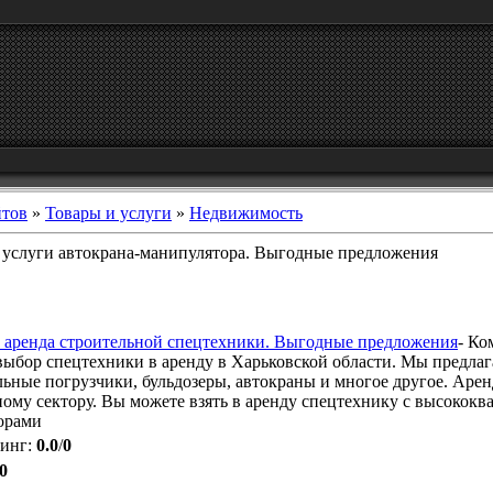
йтов
»
Товары и услуги
»
Недвижимость
 услуги автокрана-манипулятора. Выгодные предложения
 аренда строительной спецтехники. Выгодные предложения
- Ко
выбор спецтехники в аренду в Харьковской области. Мы предлага
льные погрузчики, бульдозеры, автокраны и многое другое. Аре
ному сектору. Вы можете взять в аренду спецтехнику с высоко
орами
тинг
:
0.0
/
0
0