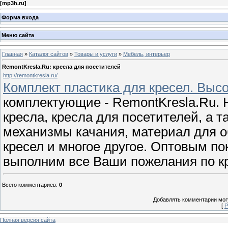
[
mp3h.ru
]
Форма входа
Меню сайта
Главная
»
Каталог сайтов
»
Товары и услуги
»
Мебель, интерьер
RemontKresla.Ru: кресла для посетителей
http://remontkresla.ru/
Комплект пластика для кресел. Высо
комплектующие - RemontKresla.Ru.
кресла, кресла для посетителей, а т
механизмы качания, материал для о
кресел и многое другое. Оптовым п
выполним все Ваши пожелания по к
Всего комментариев
:
0
Добавлять комментарии могу
[
Р
Полная версия сайта