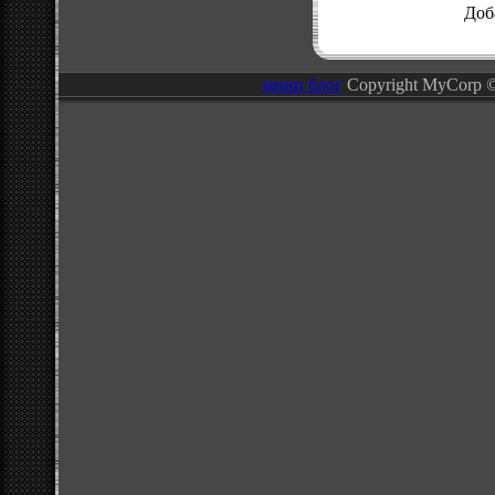
Доб
мини блог
Copyright MyCorp 