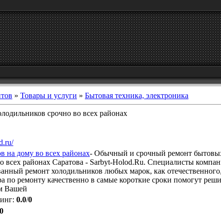
йтов
»
Товары и услуги
»
Бытовая техника, электроника
олодильников срочно во всех районах
d.ru/
в на дому во всех районах
- Обычный и срочный ремонт бытовы
о всех районах Саратова - Sarbyt-Holod.Ru. Специалисты компа
нный ремонт холодильников любых марок, как отечественного,
ра по ремонту качественно в самые короткие сроки помогут реши
ом Вашей
тинг
:
0.0
/
0
0