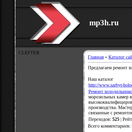
mp3h.ru
CLEFTER
Главная
»
Каталог са
Предлагаем ремонт х
Наш каталог
http://www.sarbyt-holo
Ремонт холодильнико
морозильных камер в
высококвалифицирова
производства. Масте
связанные с ремонт
Переходов
:
525
|
Рей
Всего комментариев
: