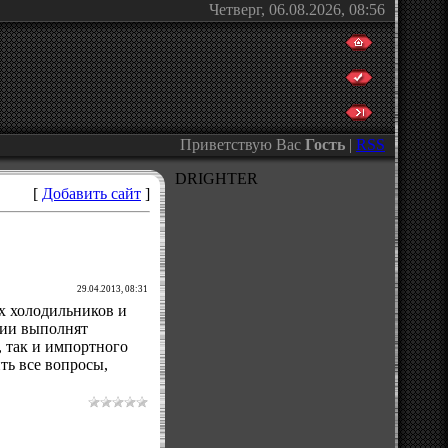
Четверг, 06.08.2026, 08:56
Приветствую Вас
Гость
|
RSS
DRIGHTER
[
Добавить сайт
]
29.04.2013, 08:31
х холодильников и
нии выполнят
 так и импортного
ть все вопросы,