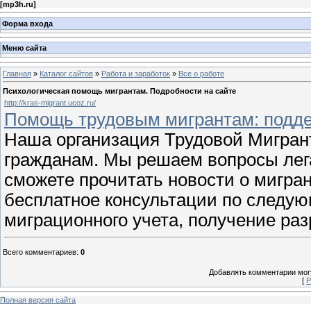
[
mp3h.ru
]
Форма входа
Меню сайта
Главная
»
Каталог сайтов
»
Работа и заработок
»
Все о работе
Психологическая помощь мигрантам. Подробности на сайте
http://kras-migrant.ucoz.ru/
Помощь трудовым мигрантам: подде
Наша организация Трудовой Мигран
гражданам. Мы решаем вопросы лега
сможете прочитать новости о мигран
бесплатное консультации по следу
миграционного учета, получение ра
Всего комментариев
:
0
Добавлять комментарии могу
[
Р
Полная версия сайта