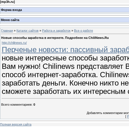
[
mp3h.ru
]
Форма входа
Меню сайта
Главная
»
Каталог сайтов
»
Работа и заработок
»
Все о работе
Новые способы заработка в интернете. Подробнее на ChiliNews.Ru
http://chilinews.ru/
Перченые новости: пассивный зарабо
новые интересные способы заработк
Вам нужно! Chilinews представляе
способ интернет-заработка. Chilinew
заработать деньги. Конечно никто не
сможете заработать их интересным 
Всего комментариев
:
0
Добавлять комментарии могу
[
Р
Полная версия сайта