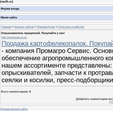
[
mp3h.ru
]
Форма входа
Меню сайта
Главная
»
Каталог сайтов
»
Производство
»
Сельское хозяйство
Опрыскиватель прицепной. Покупайте у нас!
http://pspmoskva.ru/
Продажа картофелекопалок. Покупай
- компания Промагро Сервис. Основ
обеспечение агропромышленного ко
нашем ассортименте представлены:
опрыскивателей, запчасти к протра
cеялки и косилки, пресс-подборщик
Всего комментариев
:
0
Добавлять комментарии могу
[
Р
Полная версия сайта