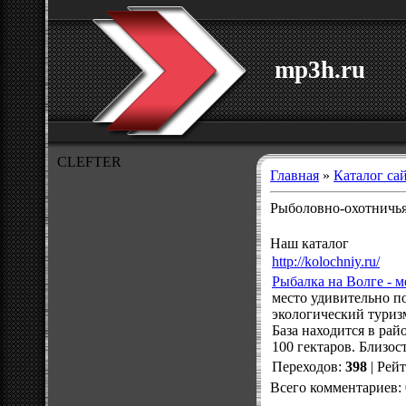
mp3h.ru
CLEFTER
Главная
»
Каталог са
Рыболовно-охотничья
Наш каталог
http://kolochniy.ru/
Рыбалка на Волге - м
место удивительно п
экологический туриз
База находится в рай
100 гектаров. Близос
Переходов
:
398
|
Рей
Всего комментариев
: