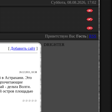
Суббота, 08.08.2026, 17:02
Приветствую Вас
Гость
|
RSS
DRIGHTER
[
Добавить сайт
]
26.12.2011, 10:38
 в Астрахани. Это
редпочитающие
й - дельта Волги.
ый остров площадью