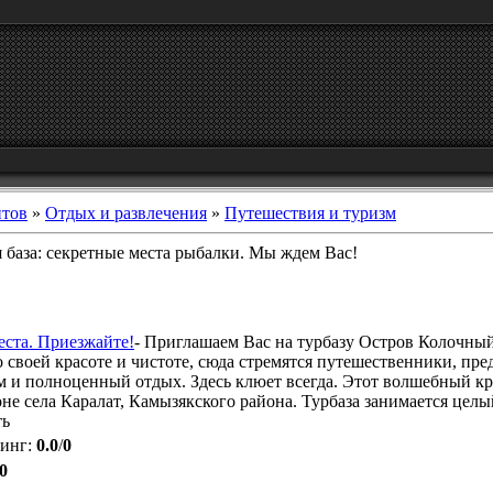
йтов
»
Отдых и развлечения
»
Путешествия и туризм
 база: секретные места рыбалки. Мы ждем Вас!
еста. Приезжайте!
- Приглашаем Вас на турбазу Остров Колочный
о своей красоте и чистоте, сюда стремятся путешественники, п
м и полноценный отдых. Здесь клюет всегда. Этот волшебный кра
оне села Каралат, Камызякского района. Турбаза занимается цел
ть
тинг
:
0.0
/
0
0