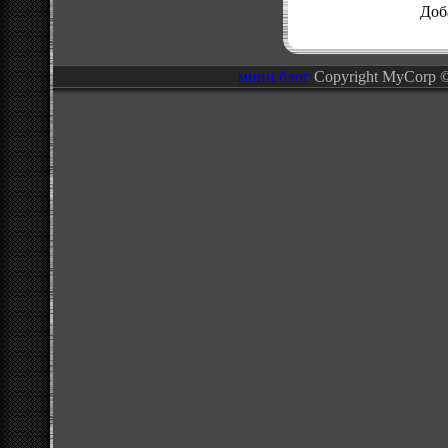
Доб
мини блог
Copyright MyCorp 