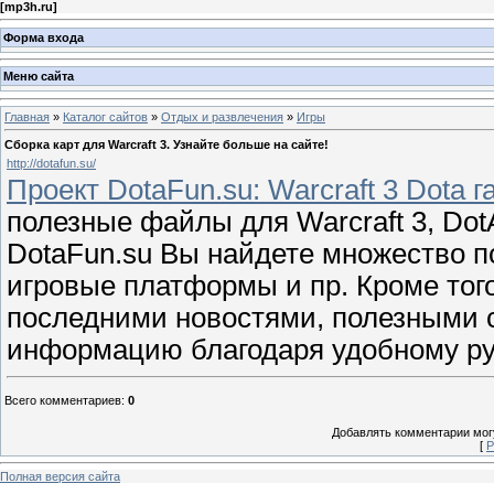
[
mp3h.ru
]
Форма входа
Меню сайта
Главная
»
Каталог сайтов
»
Отдых и развлечения
»
Игры
Сборка карт для Warcraft 3. Узнайте больше на сайте!
http://dotafun.su/
Проект DotaFun.su: Warcraft 3 Dota 
полезные файлы для Warcraft 3, Dot
DotaFun.su Вы найдете множество п
игровые платформы и пр. Кроме того
последними новостями, полезными с
информацию благодаря удобному руб
Всего комментариев
:
0
Добавлять комментарии могу
[
Р
Полная версия сайта