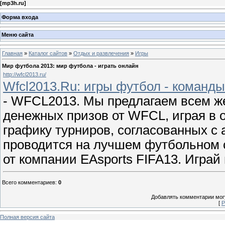
[
mp3h.ru
]
Форма входа
Меню сайта
Главная
»
Каталог сайтов
»
Отдых и развлечения
»
Игры
Мир футбола 2013: мир футбола - играть онлайн
http://wfcl2013.ru/
Wfcl2013.Ru: игры футбол - команды
- WFCL2013. Мы предлагаем всем 
денежных призов от WFCL, играя в 
графику турниров, согласованных с
проводится на лучшем футбольном с
от компании EAsports FIFA13. Играй
Всего комментариев
:
0
Добавлять комментарии могу
[
Р
Полная версия сайта