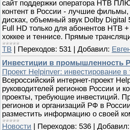
сайт поддержки оператора НТВ ПЛЮ
контент в России - лучшие фильмы,
дисках, объемный звук Dolby Digital
Full HD только для абонентов НТВ +
хоккее и теннисе. Прямые трансля
ТВ
|
Переходов:
531
|
Добавил:
Евге
Инвестиции в промышленность Ро
Проект Helpinver: инвестирование в
Всероссийский интернет-проект Help
руководителей регионов России и к
проекты, требующие инвестиций. П
регионов и организаций РФ в Росси
разместить информацию о своей ко
Новости
|
Переходов:
536
|
Добавил: