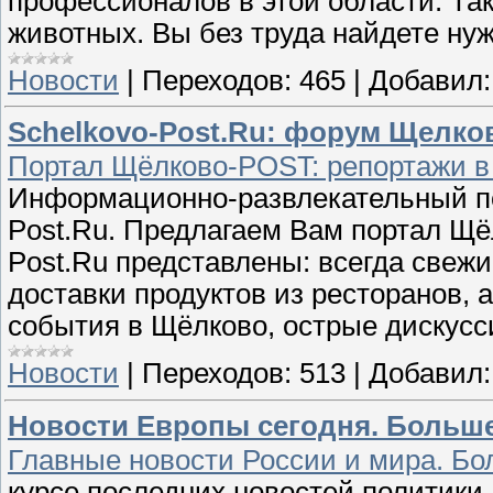
профессионалов в этой области. Та
животных. Вы без труда найдете н
Новости
|
Переходов:
465
|
Добавил:
Schelkovo-Post.Ru: форум Щелко
Портал Щёлково-POST: репортажи в
Информационно-развлекательный пор
Post.Ru. Предлагаем Вам портал Щёл
Post.Ru представлены: всегда свежи
доставки продуктов из ресторанов, 
события в Щёлково, острые дискус
Новости
|
Переходов:
513
|
Добавил:
Новости Европы сегодня. Больш
Главные новости России и мира. Б
курсе последних новостей политики 