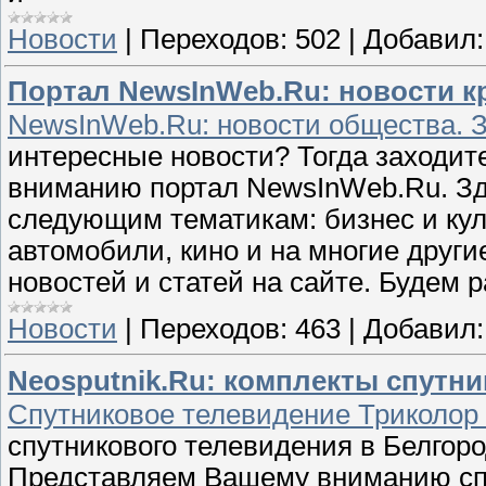
Новости
|
Переходов:
502
|
Добавил:
Портал NewsInWeb.Ru: новости кр
NewsInWeb.Ru: новости общества. З
интересные новости? Тогда заходит
вниманию портал NewsInWeb.Ru. Зде
следующим тематикам: бизнес и куль
автомобили, кино и на многие друг
новостей и статей на сайте. Будем 
Новости
|
Переходов:
463
|
Добавил:
Neosputnik.Ru: комплекты спутн
Спутниковое телевидение Триколор 
спутникового телевидения в Белгород
Представляем Вашему вниманию спу