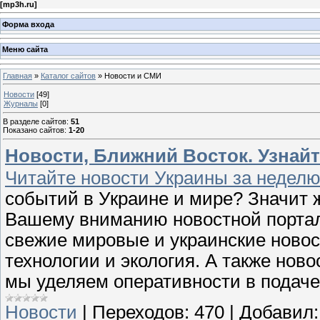
[
mp3h.ru
]
Форма входа
Меню сайта
Главная
»
Каталог сайтов
» Новости и СМИ
Новости
[49]
Журналы
[0]
В разделе сайтов
:
51
Показано сайтов
:
1-20
Новости, Ближний Восток. Узнайт
Читайте новости Украины за неделю
событий в Украине и мире? Значит 
Вашему вниманию новостной портал 
свежие мировые и украинские новост
технологии и экология. А также нов
мы уделяем оперативности в подач
Новости
|
Переходов:
470
|
Добавил: