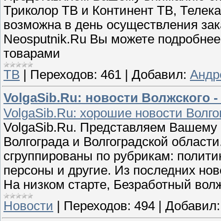
Триколор ТВ и Континент ТВ, Телека
возможна в день осуществления зак
Neosputnik.Ru Вы можете подробне
товарами
ТВ
|
Переходов:
461
|
Добавил:
Андр
VolgaSib.Ru: новости Волжского 
VolgaSib.Ru: хорошие новости Волго
VolgaSib.Ru. Представляем Вашему
Волгограда и Волгоградской области
cгруппированы по рубрикам: политик
персоны и другие. Из последних нов
На низком старте, Безработный вол
Новости
|
Переходов:
494
|
Добавил: