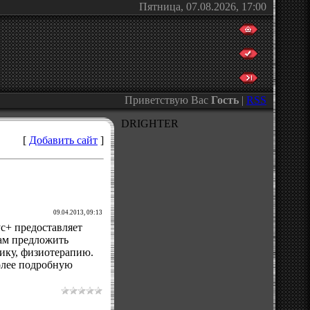
Пятница, 07.08.2026, 17:00
Приветствую Вас
Гость
|
RSS
DRIGHTER
[
Добавить сайт
]
09.04.2013, 09:13
с+ предоставляет
ам предложить
тику, физиотерапию.
Более подробную