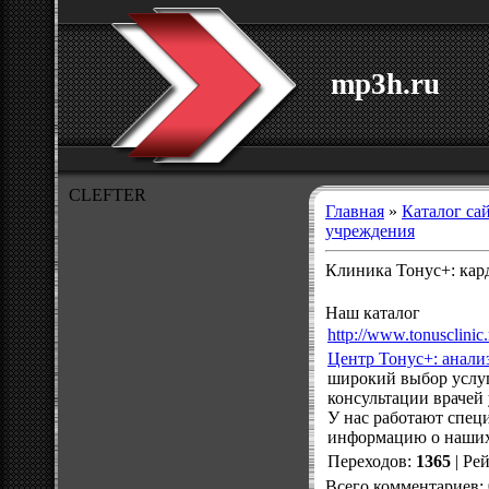
mp3h.ru
CLEFTER
Главная
»
Каталог са
учреждения
Клиника Тонус+: кар
Наш каталог
http://www.tonusclinic.
Центр Тонус+: анализ
широкий выбор услу
консультации врачей
У нас работают спец
информацию о наших
Переходов
:
1365
|
Ре
Всего комментариев
: