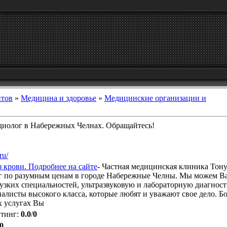
йтов
»
Медицина и здоровье
»
Медицинские организации и
диолог в Набережных Челнах. Обращайтесь!
ru/
 крови. Подробнее на сайте
- Частная медицинская клиника Тону
г по разумным ценам в городе Набережные Челны. Мы можем В
 узких специальностей, ультразвуковую и лабораторную диагнос
иалисты высокого класса, которые любят и уважают свое дело. 
 услугах Вы
йтинг
:
0.0
/
0
0