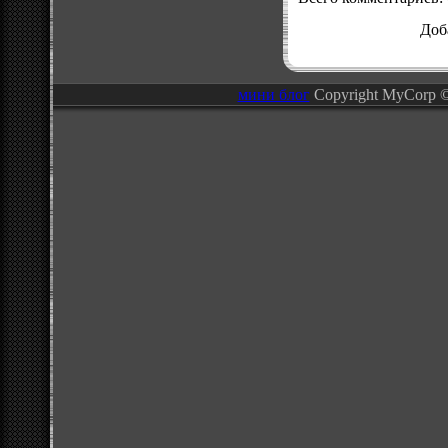
Доб
мини блог
Copyright MyCorp 