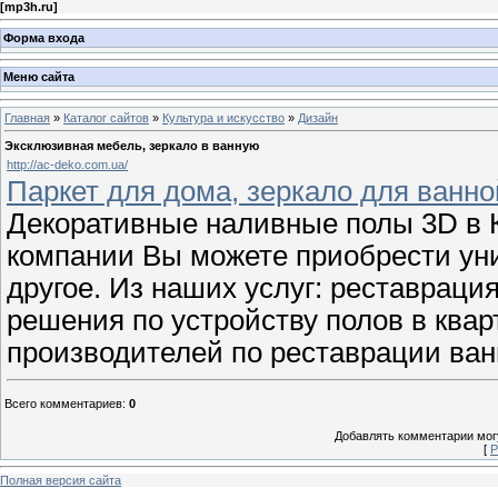
[
mp3h.ru
]
Форма входа
Меню сайта
Главная
»
Каталог сайтов
»
Культура и искусство
»
Дизайн
Эксклюзивная мебель, зеркало в ванную
http://ac-deko.com.ua/
Паркет для дома, зеркало для ванно
Декоративные наливные полы 3D в К
компании Вы можете приобрести уни
другое. Из наших услуг: реставрац
решения по устройству полов в ква
производителей по реставрации ван
Всего комментариев
:
0
Добавлять комментарии могу
[
Р
Полная версия сайта